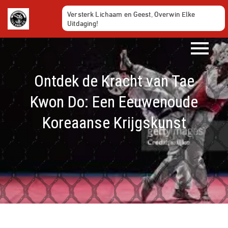
Ga
Versterk Lichaam en Geest, Overwin Elke
naar
Uitdaging!
de
inhoud
Ontdek de Kracht van Tae
Kwon Do: Een Eeuwenoude
Koreaanse Krijgskunst