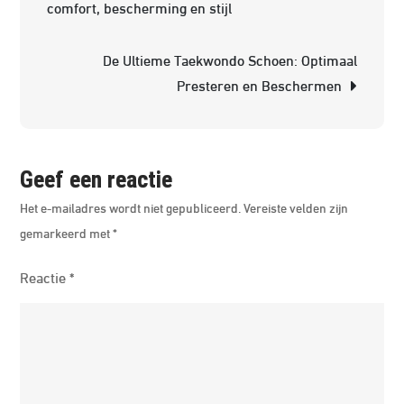
comfort, bescherming en stijl
Kwo
Do:
De Ultieme Taekwondo Schoen: Optimaal
Een
Presteren en Beschermen
Eeu
Kor
Krij
Geef een reactie
Het e-mailadres wordt niet gepubliceerd.
Vereiste velden zijn
gemarkeerd met
*
Reactie
*