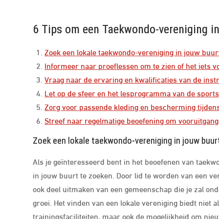
6 Tips om een Taekwondo-vereniging in
Zoek een lokale taekwondo-vereniging in jouw buur
Informeer naar proeflessen om te zien of het iets vo
Vraag naar de ervaring en kwalificaties van de inst
Let op de sfeer en het lesprogramma van de sport
Zorg voor passende kleding en bescherming tijdens
Streef naar regelmatige beoefening om vooruitgang
Zoek een lokale taekwondo-vereniging in jouw buur
Als je geïnteresseerd bent in het beoefenen van taekw
in jouw buurt te zoeken. Door lid te worden van een ve
ook deel uitmaken van een gemeenschap die je zal ond
groei. Het vinden van een lokale vereniging biedt niet a
trainingsfaciliteiten, maar ook de mogelijkheid om nie