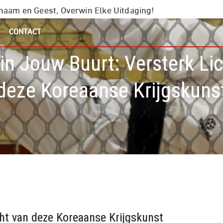
chaam en Geest, Overwin Elke Uitdaging!
CONTACT
n Jouw Buurt: Versterk L
deze Koreaanse Krijgskuns
ht van deze Koreaanse Krijgskunst