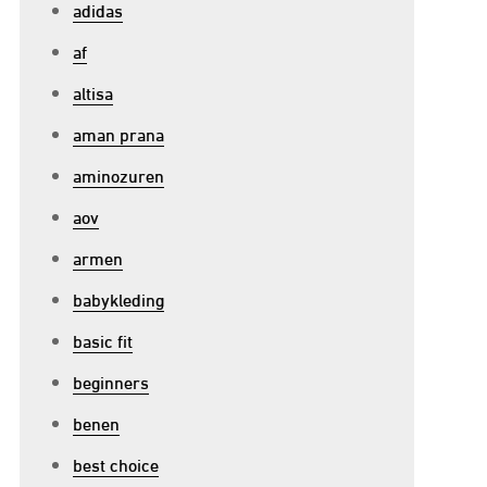
adidas
ouw
af
uurt:
ersterk
altisa
ichaam
aman prana
n
aminozuren
eest
et
aov
eze
armen
oreaanse
rijgskunst
babykleding
basic fit
beginners
benen
best choice