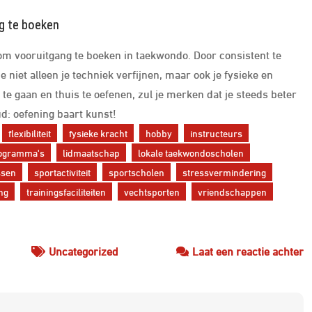
g te boeken
 om vooruitgang te boeken in taekwondo. Door consistent te
e niet alleen je techniek verfijnen, maar ook je fysieke en
e gaan en thuis te oefenen, zul je merken dat je steeds beter
d: oefening baart kunst!
flexibiliteit
fysieke kracht
hobby
instructeurs
ogramma's
lidmaatschap
lokale taekwondoscholen
ssen
sportactiviteit
sportscholen
stressvermindering
ng
trainingsfaciliteiten
vechtsporten
vriendschappen
o
Uncategorized
Laat een reactie achter
O
T
in