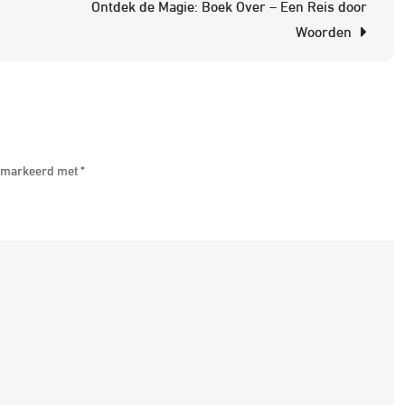
Ontdek de Magie: Boek Over – Een Reis door
J
Woorden
B
V
L
e
G
 gemarkeerd met
*
m
d
K
K