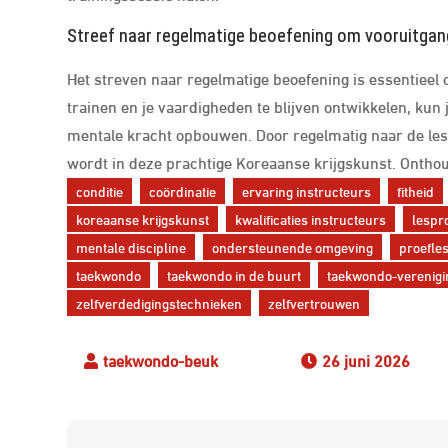
Streef naar regelmatige beoefening om vooruitgan
Het streven naar regelmatige beoefening is essentieel
trainen en je vaardigheden te blijven ontwikkelen, kun j
mentale kracht opbouwen. Door regelmatig naar de les t
wordt in deze prachtige Koreaanse krijgskunst. Onthou
conditie
coördinatie
ervaring instructeurs
fitheid
koreaanse krijgskunst
kwalificaties instructeurs
lespr
mentale discipline
ondersteunende omgeving
proefle
taekwondo
taekwondo in de buurt
taekwondo-verenigi
zelfverdedigingstechnieken
zelfvertrouwen
26 juni 2026