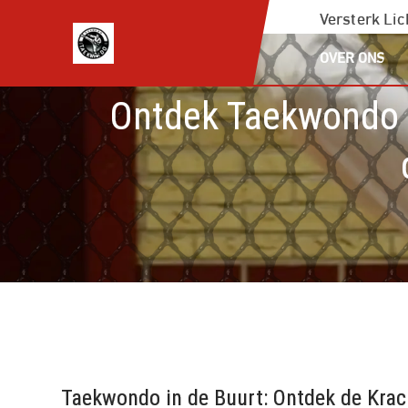
Ga
Versterk Li
naar
OVER ONS
de
inhoud
Ontdek Taekwondo i
Taekwondo in de Buurt: Ontdek de Krac