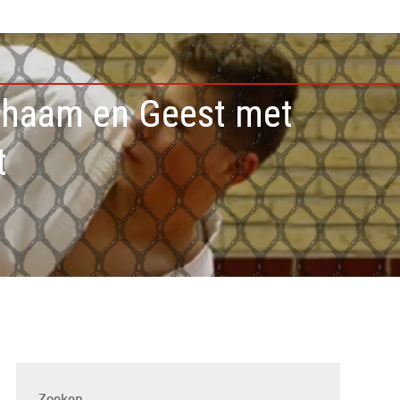
ichaam en Geest met
t
Zoeken