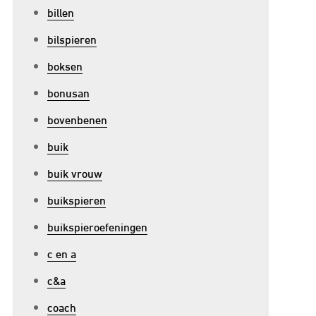
billen
bilspieren
boksen
bonusan
bovenbenen
buik
buik vrouw
buikspieren
buikspieroefeningen
c en a
c&a
coach