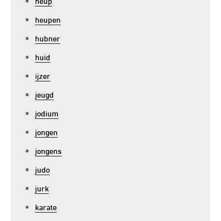
heup
heupen
hubner
huid
ijzer
jeugd
jodium
jongen
jongens
judo
jurk
karate