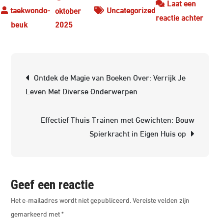
Laat een
Uncategorized
oktober
op
reactie achter
2025
Ontd
de
Krac
Berichtnavigatie
van
Ontdek de Magie van Boeken Over: Verrijk Je
de
Leven Met Diverse Onderwerpen
Taek
Pass
Effectief Thuis Trainen met Gewichten: Bouw
Disci
Spierkracht in Eigen Huis op
en
Groe
Geef een reactie
Het e-mailadres wordt niet gepubliceerd.
Vereiste velden zijn
gemarkeerd met
*