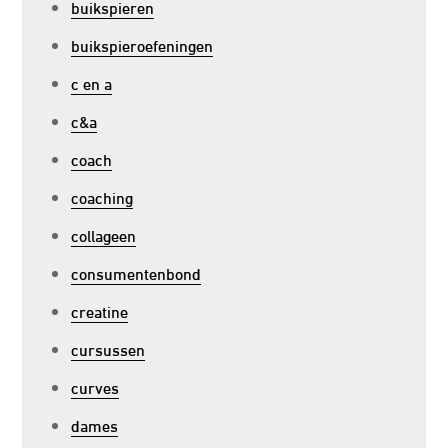
buikspieren
buikspieroefeningen
c en a
c&a
coach
coaching
collageen
consumentenbond
creatine
cursussen
curves
dames