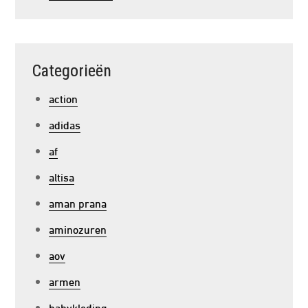
Categorieën
action
adidas
af
altisa
aman prana
aminozuren
aov
armen
babykleding