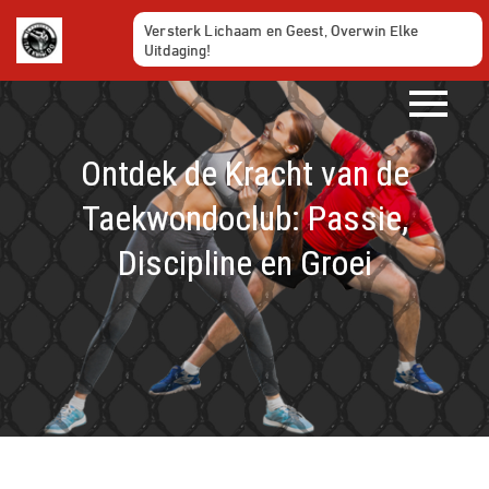
Ga
Versterk Lichaam en Geest, Overwin Elke
naar
Uitdaging!
de
inhoud
Ontdek de Kracht van de
Taekwondoclub: Passie,
Discipline en Groei