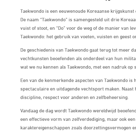
Taekwondo is een eeuwenoude Koreaanse krijgskunst d
De naam “Taekwondo” is samengesteld uit drie Koreaan
vuist of stoot, en “Do” voor de weg of de manier van 
Taekwondo: het gebruik van voeten, vuisten en geest o
De geschiedenis van Taekwondo gaat terug tot meer da
vechtkunsten beoefenden als onderdeel van hun militair
wat we nu kennen als Taekwondo, met een nadruk op sn
Een van de kenmerkende aspecten van Taekwondo is he
spectaculaire en uitdagende vechtsport maken. Naast 
discipline, respect voor anderen en zelfbeheersing.
Vandaag de dag wordt Taekwondo wereldwijd beoefend do
een effectieve vorm van zelfverdediging, maar ook een
karaktereigenschappen zoals doorzettingsvermogen en