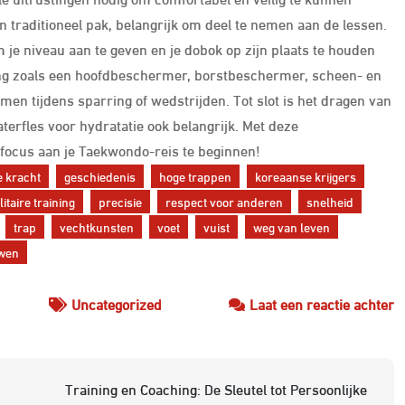
n traditioneel pak, belangrijk om deel te nemen aan de lessen.
e niveau aan te geven en je dobok op zijn plaats te houden
ting zoals een hoofdbeschermer, borstbeschermer, scheen- en
n tijdens sparring of wedstrijden. Tot slot is het dragen van
rfles voor hydratatie ook belangrijk. Met deze
 focus aan je Taekwondo-reis te beginnen!
e kracht
geschiedenis
hoge trappen
koreaanse krijgers
litaire training
precisie
respect voor anderen
snelheid
trap
vechtkunsten
voet
vuist
weg van leven
uwen
o
Uncategorized
Laat een reactie achter
O
d
K
Training en Coaching: De Sleutel tot Persoonlijke
v