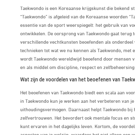
Taekwondo is een Koreaanse krijgskunst die bekend st
“Taekwondo” is afgeleid van de Koreaanse woorden “Tae”
essentie van de sport weerspiegelt: het gebruik van vo
ontwikkelen. De oorsprong van Taekwondo gaat terug t
verschillende vechtkunsten beoefenden als onderdeel va
technieken tot wat we nu kennen als Taekwondo, met e
wordt Taekwondo wereldwijd beoefend door mensen van 
en als middel om discipline, respect en zelfbeheersing
Wat zijn de voordelen van het beoefenen van Tae
Het beoefenen van Taekwondo biedt een scala aan voord
in Taekwondo kun je werken aan het verbeteren van je fys
uithoudingsvermogen. Daarnaast helpt Taekwondo bij he
zelfvertrouwen. Het bevordert ook mentale focus en st
kunt ervaren in het dagelijks leven. Kortom, de voorde
aspecten van je welzijn, waardoor het niet alleen een v