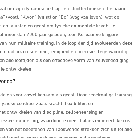
aat om zijn dynamische trap- en stoottechnieken. De naam
 (voet), “Kwon” (vuist) en “Do” (weg van leven), wat de
eten, vuisten en geest om fysieke en mentale kracht te
ot meer dan 2000 jaar geleden, toen Koreaanse krijgers
n hun militaire training. In de loop der tijd evolueerden deze
en nadruk op snelheid, lenigheid en precisie. Tegenwoordig
alle leeftijden als een effectieve vorm van zelfverdediging
 te ontwikkelen.
kwondo?
elen voor zowel lichaam als geest. Door regelmatige training
ieke conditie, zoals kracht, flexibiliteit en
t ontwikkelen van discipline, zelfbeheersing en
ressvermindering, waardoor je meer balans en innerlijke rust
len van het beoefenen van Taekwondo strekken zich uit tot alle
echtsport is, maar ook een levenswijze die positieve