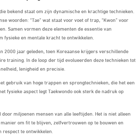
ie bekend staat om zijn dynamische en krachtige technieken.
se woorden: “Tae” wat staat voor voet of trap, “Kwon” voor
leven. Samen vormen deze elementen de essentie van
m fysieke en mentale kracht te ontwikkelen.
n 2000 jaar geleden, toen Koreaanse krijgers verschillende
e training. In de loop der tijd evolueerden deze technieken tot
elheid, lenigheid en precisie.
t gebruik van hoge trappen en sprongtechnieken, die het een
het fysieke aspect legt Taekwondo ook sterk de nadruk op
or miljoenen mensen van alle leeftijden. Het is niet alleen
 manier om fit te blijven, zelfvertrouwen op te bouwen en
 respect te ontwikkelen.