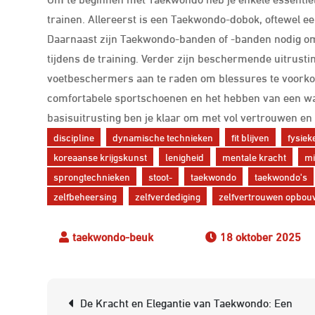
trainen. Allereerst is een Taekwondo-dobok, oftewel ee
Daarnaast zijn Taekwondo-banden of -banden nodig om j
tijdens de training. Verder zijn beschermende uitrus
voetbeschermers aan te raden om blessures te voorkome
comfortabele sportschoenen en het hebben van een wate
basisuitrusting ben je klaar om met vol vertrouwen en
discipline
dynamische technieken
fit blijven
fysiek
koreaanse krijgskunst
lenigheid
mentale kracht
mi
sprongtechnieken
stoot-
taekwondo
taekwondo's
zelfbeheersing
zelfverdediging
zelfvertrouwen opbo
18 oktober 2025
Berichtnavigatie
De Kracht en Elegantie van Taekwondo: Een