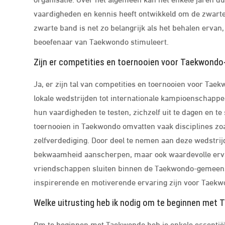
vaardigheden en kennis heeft ontwikkeld om de zwarte
zwarte band is net zo belangrijk als het behalen ervan,
beoefenaar van Taekwondo stimuleert.
Zijn er competities en toernooien voor Taekwond
Ja, er zijn tal van competities en toernooien voor Ta
lokale wedstrijden tot internationale kampioenschap
hun vaardigheden te testen, zichzelf uit te dagen en te
toernooien in Taekwondo omvatten vaak disciplines zoa
zelfverdediging. Door deel te nemen aan deze wedstri
bekwaamheid aanscherpen, maar ook waardevolle erv
vriendschappen sluiten binnen de Taekwondo-gemeensc
inspirerende en motiverende ervaring zijn voor Taekwo
Welke uitrusting heb ik nodig om te beginnen met
Om te beginnen met Taekwondo heb je enkele essentiël