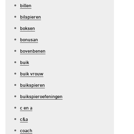
billen
aekwondo’s
ynamische
bilspieren
echnieken
boksen
n
bonusan
losofie
bovenbenen
buik
buik vrouw
buikspieren
buikspieroefeningen
c en a
c&a
coach