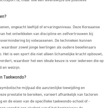
nen?
enen, ongeacht leeftijd of ervaringsniveau. Deze Koreaanse
 van het ontwikkelen van discipline en zelfvertrouwen bij
ressvermindering bij volwassenen. De technieken kunnen
, waardoor zowel jonge leerlingen als oudere beoefenaars
Het is een sport die niet alleen lichamelijke kracht opbouwt,
rdert, waardoor het een ideale keuze is voor iedereen die op
d en welzijn.
 in Taekwondo?
ymbolische mijlpaal die aanzienlijke toewijding en
eze prestatie te bereiken, varieert afhankelijk van factoren
ng en de eisen van de specifieke taekwondo-school of -
uren voordat een student vanaf het beginniveau de