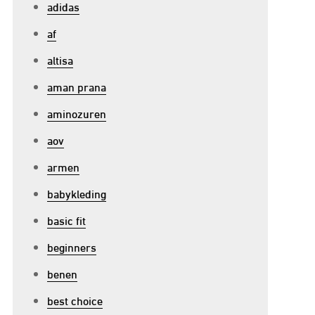
adidas
af
altisa
aman prana
aminozuren
aov
armen
babykleding
basic fit
p
beginners
ntdek
benen
e
racht
best choice
an