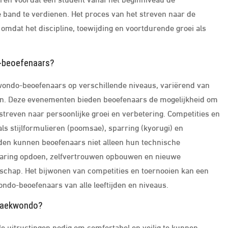
 band te verdienen. Het proces van het streven naar de
 omdat het discipline, toewijding en voortdurende groei als
o-beoefenaars?
ekwondo-beoefenaars op verschillende niveaus, variërend van
pen. Deze evenementen bieden beoefenaars de mogelijkheid om
 streven naar persoonlijke groei en verbetering. Competities en
ls stijlformulieren (poomsae), sparring (kyorugi) en
jden kunnen beoefenaars niet alleen hun technische
aring opdoen, zelfvertrouwen opbouwen en nieuwe
hap. Het bijwonen van competities en toernooien kan een
ndo-beoefenaars van alle leeftijden en niveaus.
 Taekwondo?
e uitrustingen nodig om comfortabel en veilig te kunnen