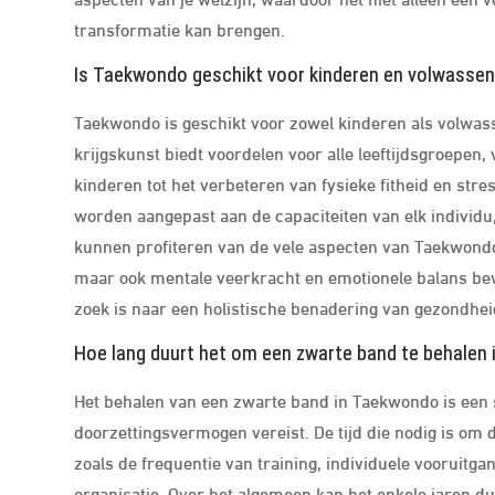
transformatie kan brengen.
Is Taekwondo geschikt voor kinderen en volwasse
Taekwondo is geschikt voor zowel kinderen als volwass
krijgskunst biedt voordelen voor alle leeftijdsgroepen,
kinderen tot het verbeteren van fysieke fitheid en st
worden aangepast aan de capaciteiten van elk individu
kunnen profiteren van de vele aspecten van Taekwondo. 
maar ook mentale veerkracht en emotionele balans bevo
zoek is naar een holistische benadering van gezondhei
Hoe lang duurt het om een zwarte band te behalen
Het behalen van een zwarte band in Taekwondo is een s
doorzettingsvermogen vereist. De tijd die nodig is om d
zoals de frequentie van training, individuele vooruitga
organisatie. Over het algemeen kan het enkele jaren d