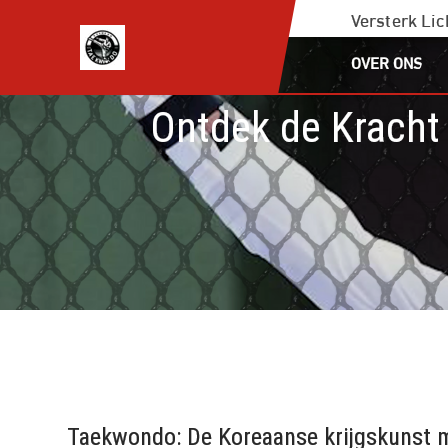
Ga
Versterk Li
naar
OVER ONS
de
inhoud
Ontdek de Kracht
Taekwondo: De Koreaanse krijgskunst m