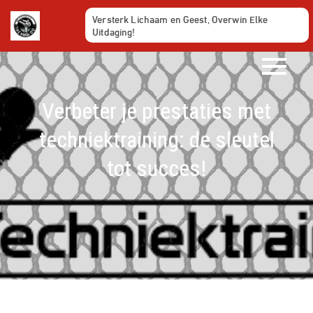
Ga
Versterk Lichaam en Geest, Overwin Elke
naar
Uitdaging!
de
inhoud
Verbeter je prestaties met
techniektraining: de sleutel
tot succes!