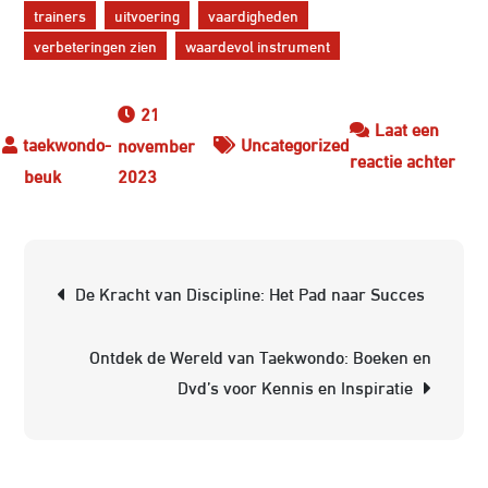
trainers
uitvoering
vaardigheden
verbeteringen zien
waardevol instrument
21
Laat een
Uncategorized
november
op
reactie achter
2023
Verb
je
pres
Berichtnavigatie
met
De Kracht van Discipline: Het Pad naar Succes
tech
de
Ontdek de Wereld van Taekwondo: Boeken en
sleu
Dvd’s voor Kennis en Inspiratie
tot
suc