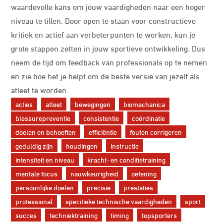
waardevolle kans om jouw vaardigheden naar een hoger
niveau te tillen. Door open te staan voor constructieve
kritiek en actief aan verbeterpunten te werken, kun je
grote stappen zetten in jouw sportieve ontwikkeling. Dus
neem de tijd om feedback van professionals op te nemen
en zie hoe het je helpt om de beste versie van jezelf als
atleet te worden.
acties
atleet
bewegingen
biomechanica
blessurepreventie
consistentie
coördinatie
doelen en behoeften
efficiëntie
fouten corrigeren
geduldig zijn
houdingen
instructie
intensiteit en niveau
kracht- en conditietraining
mentale focus
nauwkeurigheid
oefening
persoonlijke doelen
precisie
prestaties
professional
specifieke technische vaardigheden
sport
succes
techniektraining
timing
topsporters