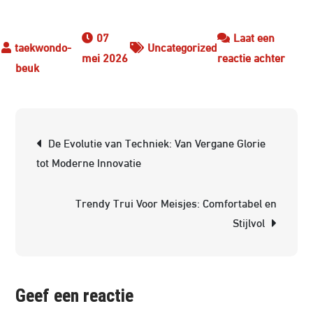
07
Laat een
Uncategorized
op
mei 2026
reactie achter
De
Divers
van
Berichtnavigatie
Vecht
De Evolutie van Techniek: Van Vergane Glorie
Ontde
tot Moderne Innovatie
de
Werel
Trendy Trui Voor Meisjes: Comfortabel en
van
Stijlvol
Zelfv
en
Discip
Geef een reactie