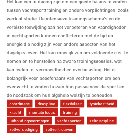
Het kan een uitdaging zijn om een goede balans te vinden
tussen vechtsporttraining en andere verplichtingen, zoals
werk of studie. De intensieve trainingsschema’s en de
vereiste toewijding aan het verbeteren van vaardigheden
in vechtsporten kunnen conflicteren met de tijd en
energie die nodig zijn voor andere aspecten van het
dagelijks leven. Het kan moeilijk zijn om voldoende rust te
nemen en te herstellen na zware trainingssessies, wat
kan leiden tot vermoeidheid en overbelasting. Het is
belangrijk voor beoefenaars van vechtsporten om een
evenwicht te vinden tussen hun passie voor de sport en
de noodzaak om hun algehele welzijn te behouden.
coördinatie
discipline
flexibiliteit
fysieke fitheid
kracht
mentale focus
training
uithoudingsvermogen
vechtsporten
zelfdiscipline
zelfverdediging
zelfvertrouwen