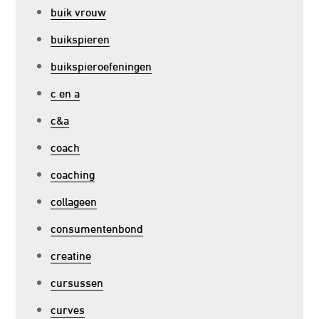
buik vrouw
buikspieren
buikspieroefeningen
c en a
c&a
coach
coaching
collageen
consumentenbond
creatine
cursussen
curves