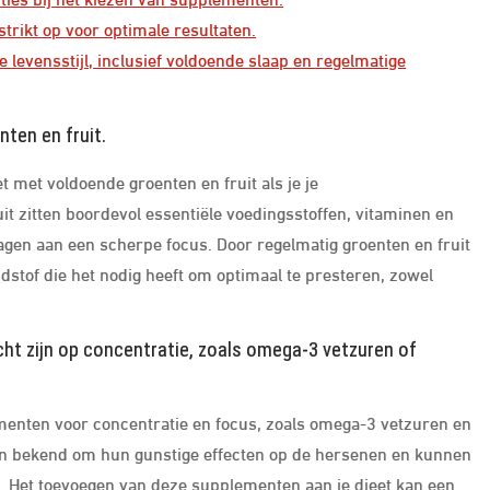
rikt op voor optimale resultaten.
vensstijl, inclusief voldoende slaap en regelmatige
ten en fruit.
t met voldoende groenten en fruit als je je
t zitten boordevol essentiële voedingsstoffen, vitaminen en
gen aan een scherpe focus. Door regelmatig groenten en fruit
ndstof die het nodig heeft om optimaal te presteren, zowel
cht zijn op concentratie, zoals omega-3 vetzuren of
ementen voor concentratie en focus, zoals omega-3 vetzuren en
jn bekend om hun gunstige effecten op de hersenen en kunnen
. Het toevoegen van deze supplementen aan je dieet kan een