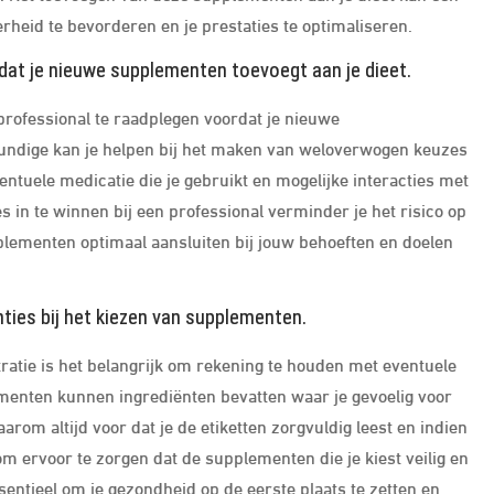
heid te bevorderen en je prestaties te optimaliseren.
dat je nieuwe supplementen toevoegt aan je dieet.
professional te raadplegen voordat je nieuwe
undige kan je helpen bij het maken van weloverwogen keuzes
ntuele medicatie die je gebruikt en mogelijke interacties met
in te winnen bij een professional verminder je het risico op
plementen optimaal aansluiten bij jouw behoeften en doelen
nties bij het kiezen van supplementen.
atie is het belangrijk om rekening te houden met eventuele
lementen kunnen ingrediënten bevatten waar je gevoelig voor
arom altijd voor dat je de etiketten zorgvuldig leest en indien
m ervoor te zorgen dat de supplementen die je kiest veilig en
ssentieel om je gezondheid op de eerste plaats te zetten en