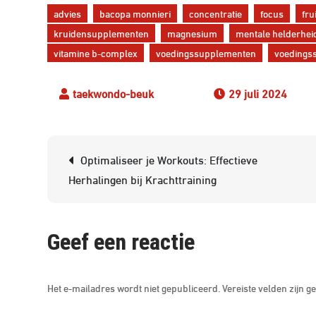
advies
bacopa monnieri
concentratie
focus
fru
kruidensupplementen
magnesium
mentale helderhei
vitamine b-complex
voedingssupplementen
voedings
29 juli 2024
Berichtnavigatie
Optimaliseer je Workouts: Effectieve
Herhalingen bij Krachttraining
Geef een reactie
Het e-mailadres wordt niet gepubliceerd.
Vereiste velden zijn