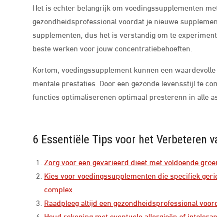
Het is echter belangrijk om voedingssupplementen met m
gezondheidsprofessional voordat je nieuwe supplement
supplementen, dus het is verstandig om te experimen
beste werken voor jouw concentratiebehoeften.
Kortom, voedingssupplement kunnen een waardevolle ro
mentale prestaties. Door een gezonde levensstijl te c
functies optimaliserenen optimaal presterenn in alle a
6 Essentiële Tips voor het Verbeteren
Zorg voor een gevarieerd dieet met voldoende groen
Kies voor voedingssupplementen die specifiek geric
complex.
Raadpleeg altijd een gezondheidsprofessional voord
Houd rekening met eventuele allergieën of intolera