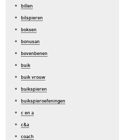
billen
bilspieren
boksen
bonusan
bovenbenen
buik
buik vrouw
buikspieren
buikspieroefeningen
c en a
c&a
coach