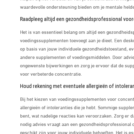
waardevolle ondersteuning bieden om je mentale helder
Raadpleeg altijd een gezondheidsprofessional voor
Het is van essentieel belang om altijd een gezondheids
voedingssupplementen toevoegt aan je dieet. Een desk
op basis van jouw individuele gezondheidstoestand, eve
andere supplementen of voedingsmiddelen. Door advies 
ongewenste bijwerkingen en zorg je ervoor dat de sup
voor verbeterde concentratie.
Houd rekening met eventuele allergieën of intolera
Bij het kiezen van voedingssupplementen voor concentr
allergieën of intoleranties die je hebt. Sommige supp
bent, wat nadelige reacties kan veroorzaken. Zorg er da
nodig advies vraagt aan een gezondheidsprofessional o
geschikt zijn voor jouw individuele behoeften. Het is e