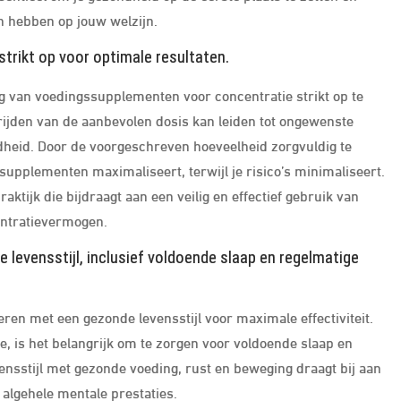
n hebben op jouw welzijn.
trikt op voor optimale resultaten.
g van voedingssupplementen voor concentratie strikt op te
rijden van de aanbevolen dosis kan leiden tot ongewenste
ndheid. Door de voorgeschreven hoeveelheid zorgvuldig te
 supplementen maximaliseert, terwijl je risico’s minimaliseert.
aktijk die bijdraagt aan een veilig en effectief gebruik van
entratievermogen.
evensstijl, inclusief voldoende slaap en regelmatige
en met een gezonde levensstijl voor maximale effectiviteit.
 is het belangrijk om te zorgen voor voldoende slaap en
nsstijl met gezonde voeding, rust en beweging draagt bij aan
algehele mentale prestaties.