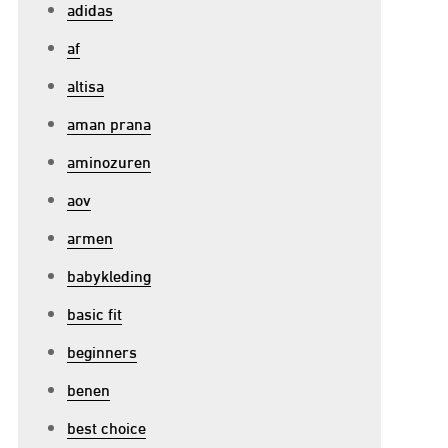
adidas
af
altisa
aman prana
p
ptimaliseer
aminozuren
aov
oncentratie
armen
et
oedingssupplementen:
babykleding
erbeter
basic fit
beginners
ocus
n
benen
restaties
best choice