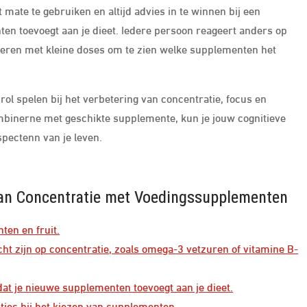
ate te gebruiken en altijd advies in te winnen bij een
en toevoegt aan je dieet. Iedere persoon reageert anders op
teren met kleine doses om te zien welke supplementen het
l spelen bij het verbetering van concentratie, focus en
ombinerne met geschikte supplemente, kun je jouw cognitieve
spectenn van je leven.
 van Concentratie met Voedingssupplementen
ten en fruit.
ht zijn op concentratie, zoals omega-3 vetzuren of vitamine B-
at je nieuwe supplementen toevoegt aan je dieet.
nties bij het kiezen van supplementen.