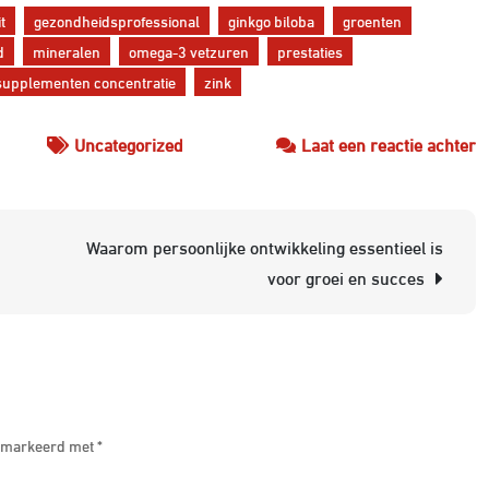
it
gezondheidsprofessional
ginkgo biloba
groenten
d
mineralen
omega-3 vetzuren
prestaties
supplementen concentratie
zink
o
Uncategorized
Laat een reactie achter
O
je
C
Waarom persoonlijke ontwikkeling essentieel is
m
voor groei en succes
V
V
je
F
e
 gemarkeerd met
*
P