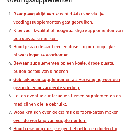
Voedingssupplementen
Raadpleeg altijd een arts of diëtist voordat je
voedingssupplementen gaat gebruiken.
Kies voor kwalitatief hoogwaardige supplementen van
betrouwbare merken.
Houd je aan de aanbevolen dosering om mogelijke
bijwerkingen te voorkomen.
Bewaar supplementen op een koele, droge plaats,
buiten bereik van kinderen.
Gebruik geen supplementen als vervanging voor een
gezonde en gevarieerde voeding.
Let op eventuele interacties tussen supplementen en
medicijnen die je gebruikt.
Wees kritisch over de claims die fabrikanten maken
over de werking van supplementen.
Houd rekening met je eigen behoeften en doelen bij