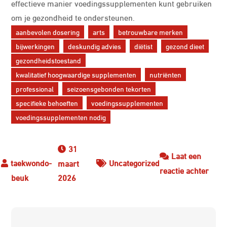
effectieve manier voedingssupplementen kunt gebruiken
om je gezondheid te ondersteunen.
aanbevolen dosering
arts
betrouwbare merken
bijwerkingen
deskundig advies
diëtist
gezond dieet
gezondheidstoestand
kwalitatief hoogwaardige supplementen
nutriënten
professional
seizoensgebonden tekorten
specifieke behoeften
voedingssupplementen
voedingssupplementen nodig
31
Laat een
Uncategorized
maart
op
reactie achter
2026
Wann
zijn
voed
Berichtnavigatie
nodi