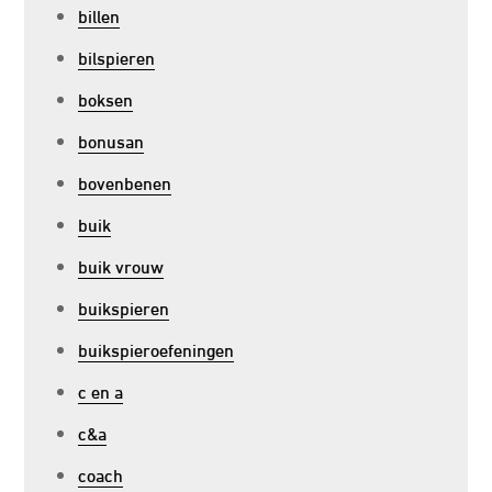
billen
bilspieren
boksen
bonusan
bovenbenen
buik
buik vrouw
buikspieren
buikspieroefeningen
c en a
c&a
coach