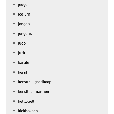
jeugd
jodium
jongen
jongens
judo
jurk
karate
kerst
kersttrui goedkoop
kersttrui mannen
kettlebell
kickboksen