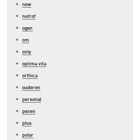
now
nutrof
ogen
om
only
optima vita
orthica
ouderen
personal
pezen
plus
polar