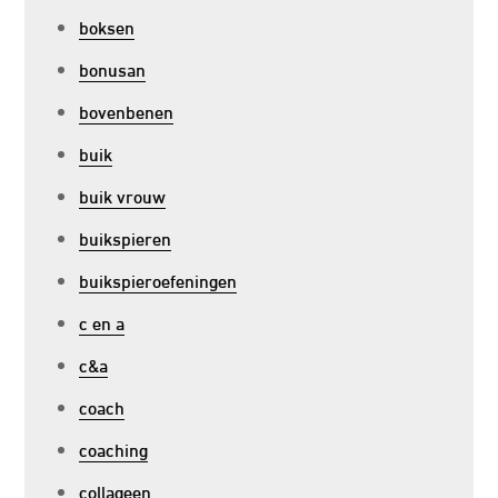
boksen
bonusan
bovenbenen
buik
buik vrouw
buikspieren
buikspieroefeningen
c en a
c&a
coach
coaching
collageen