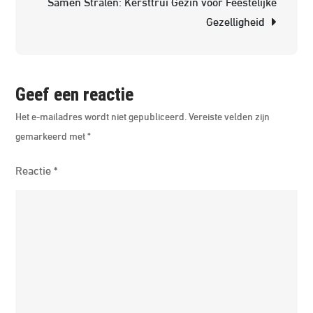
Samen Stralen: Kersttrui Gezin voor Feestelijke
kan
Gezelligheid
het
jou
helpe
Geef een reactie
Het e-mailadres wordt niet gepubliceerd.
Vereiste velden zijn
gemarkeerd met
*
Reactie
*