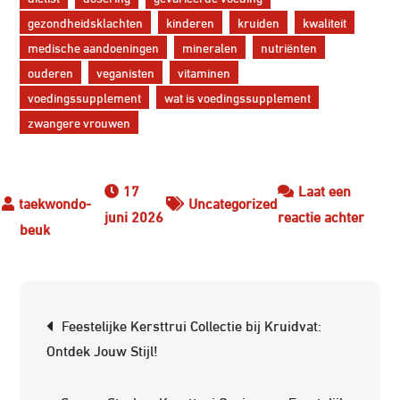
gezondheidsklachten
kinderen
kruiden
kwaliteit
medische aandoeningen
mineralen
nutriënten
ouderen
veganisten
vitaminen
voedingssupplement
wat is voedingssupplement
zwangere vrouwen
17
Laat een
Uncategorized
op
juni 2026
reactie achter
Ontde
Wat
is
Berichtnavigatie
een
Feestelijke Kersttrui Collectie bij Kruidvat:
voedi
Ontdek Jouw Stijl!
en
hoe