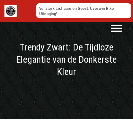
Ga
Versterk Lichaam en Geest, Overwin Elke
naar
Uitdaging!
de
inhoud
Trendy Zwart: De Tijdloze
Elegantie van de Donkerste
Kleur