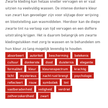
Zwarte kleding kan helaas sneller vervagen en er vaal
uitzien na veelvuldig wassen. De intense donkere kleur
van zwart kan gevoeliger zijn voor slijtage door wrijving
en blootstelling aan wasmiddelen. Hierdoor kan de diepe
zwarte tint na verloop van tijd vervagen en een doffere
uitstraling krijgen. Het is daarom belangrijk om zwarte
kledingstukken met zorg te wassen en te behandelen om
hun kleur zo lang mogelijk levendig te houden.
absorbeert
autoriteit
bescherming
betekenis
cultuur
donkerste
dood
duisternis
elegantie
formaliteit
kleur
kleurenspectrum
krachtig
licht
mysterieus
nacht rust brengt
psychologie
reflecteert
rouw
symboliek
tint
vastberadenheid
veiligheid
verdriet
zelfverzekerdheid
zwart