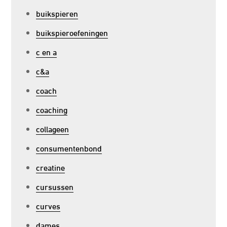
buikspieren
buikspieroefeningen
c en a
c&a
coach
coaching
collageen
consumentenbond
creatine
cursussen
curves
dames