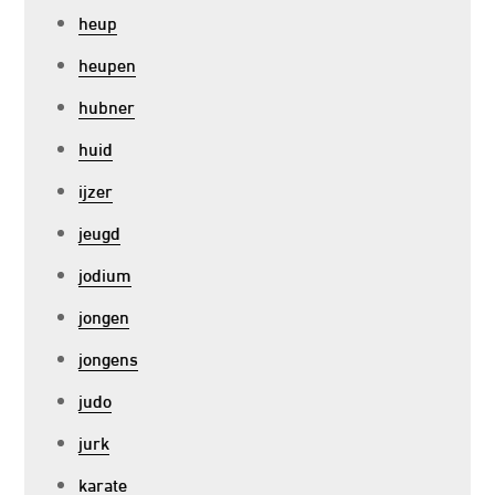
heup
heupen
hubner
huid
ijzer
jeugd
jodium
jongen
jongens
judo
jurk
karate