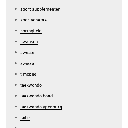
sport supplementen
sportschema
springfield
swanson
sweater
swisse
t mobile
taekwondo
taekwondo bond
taekwondo ypenburg
taille
tas