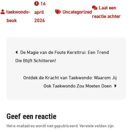
16
Laat een
Uncategorized
april
op
reactie achter
2026
Tren
Zwart
De
Berichtnavigatie
Tijdl
De Magie van de Foute Kersttrui: Een Trend
Elega
Die Blijft Schitteren!
van
de
Ontdek de Kracht van Taekwondo: Waarom Jij
Donke
Ook Taekwondo Zou Moeten Doen
Kleur
Geef een reactie
Het e-mailadres wordt niet gepubliceerd.
Vereiste velden zijn