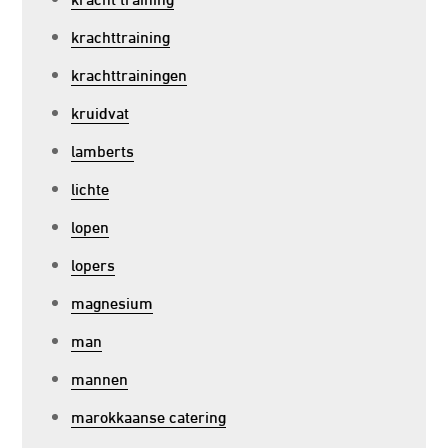
krachttraining
krachttrainingen
kruidvat
lamberts
lichte
lopen
lopers
magnesium
man
mannen
marokkaanse catering