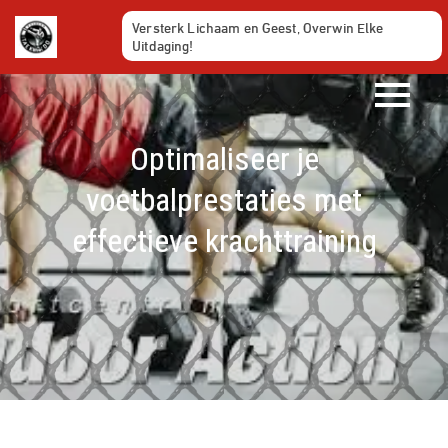
Ga
Versterk Lichaam en Geest, Overwin Elke
naar
Uitdaging!
de
inhoud
Optimaliseer je
voetbalprestaties met
effectieve krachttraining