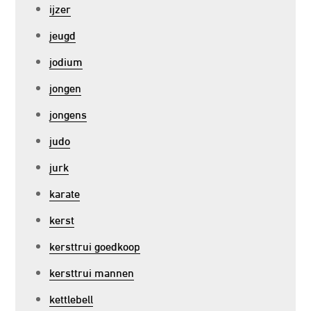
ijzer
jeugd
jodium
jongen
jongens
judo
jurk
karate
kerst
kersttrui goedkoop
kersttrui mannen
kettlebell