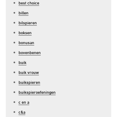
best choice
billen
bilspieren
boksen
bonusan
bovenbenen
buik
buik vrouw
buikspieren
buikspieroefeningen
c en a
c&a