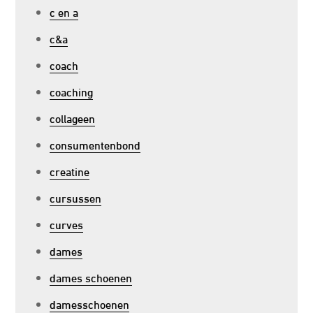
c en a
c&a
coach
coaching
collageen
consumentenbond
creatine
cursussen
curves
dames
dames schoenen
damesschoenen