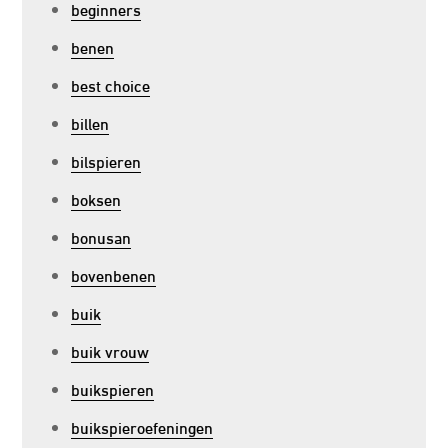
beginners
benen
best choice
billen
bilspieren
boksen
bonusan
bovenbenen
buik
buik vrouw
buikspieren
buikspieroefeningen