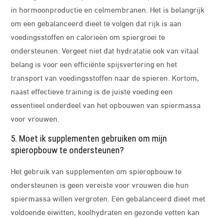
in hormoonproductie en celmembranen. Het is belangrijk
om een gebalanceerd dieet te volgen dat rijk is aan
voedingsstoffen en calorieën om spiergroei te
ondersteunen. Vergeet niet dat hydratatie ook van vitaal
belang is voor een efficiënte spijsvertering en het
transport van voedingsstoffen naar de spieren. Kortom,
naast effectieve training is de juiste voeding een
essentieel onderdeel van het opbouwen van spiermassa
voor vrouwen.
5. Moet ik supplementen gebruiken om mijn
spieropbouw te ondersteunen?
Het gebruik van supplementen om spieropbouw te
ondersteunen is geen vereiste voor vrouwen die hun
spiermassa willen vergroten. Een gebalanceerd dieet met
voldoende eiwitten, koolhydraten en gezonde vetten kan