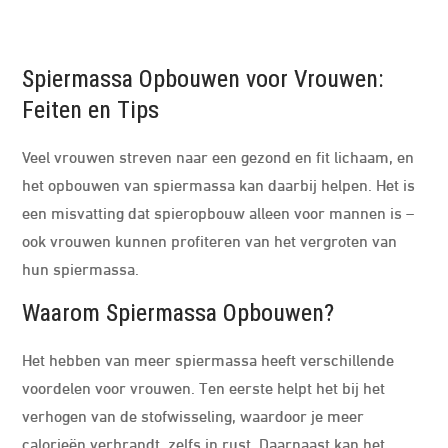
Spiermassa Opbouwen voor Vrouwen:
Feiten en Tips
Veel vrouwen streven naar een gezond en fit lichaam, en
het opbouwen van spiermassa kan daarbij helpen. Het is
een misvatting dat spieropbouw alleen voor mannen is –
ook vrouwen kunnen profiteren van het vergroten van
hun spiermassa.
Waarom Spiermassa Opbouwen?
Het hebben van meer spiermassa heeft verschillende
voordelen voor vrouwen. Ten eerste helpt het bij het
verhogen van de stofwisseling, waardoor je meer
calorieën verbrandt, zelfs in rust. Daarnaast kan het