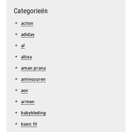
Categorieën
action
adidas
af
altisa
aman prana
aminozuren
aov
armen
babykleding
basic fit