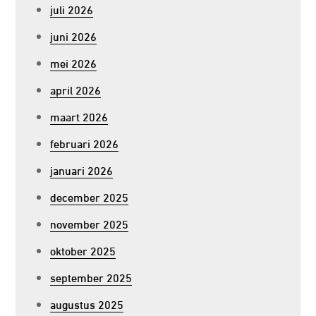
juli 2026
juni 2026
mei 2026
april 2026
maart 2026
februari 2026
januari 2026
december 2025
november 2025
oktober 2025
september 2025
augustus 2025