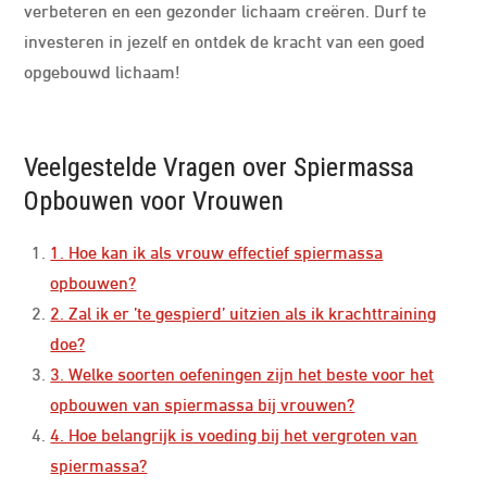
verbeteren en een gezonder lichaam creëren. Durf te
investeren in jezelf en ontdek de kracht van een goed
opgebouwd lichaam!
Veelgestelde Vragen over Spiermassa
Opbouwen voor Vrouwen
1. Hoe kan ik als vrouw effectief spiermassa
opbouwen?
2. Zal ik er ’te gespierd’ uitzien als ik krachttraining
doe?
3. Welke soorten oefeningen zijn het beste voor het
opbouwen van spiermassa bij vrouwen?
4. Hoe belangrijk is voeding bij het vergroten van
spiermassa?