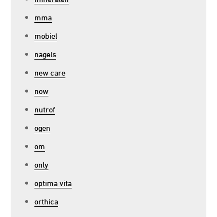
mma
mobiel
nagels
new care
now
nutrof
ogen
om
only
optima vita
orthica