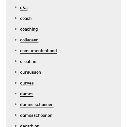
c&a
coach
coaching
collageen
consumentenbond
creatine
cursussen
curves
dames
dames schoenen
damesschoenen
decathlon