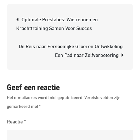
wielre
Berichtnavigatie
met
Optimale Prestaties: Wielrennen en
effecti
Krachttraining Samen Voor Succes
krachtt
De Reis naar Persoonlijke Groei en Ontwikkeling:
Een Pad naar Zelfverbetering
Geef een reactie
Het e-mailadres wordt niet gepubliceerd.
Vereiste velden zijn
gemarkeerd met
*
Reactie
*