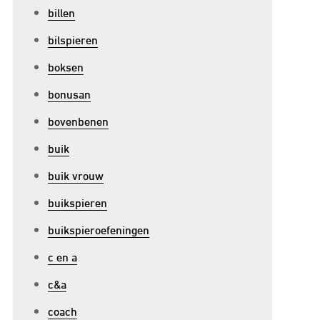
billen
bilspieren
boksen
bonusan
bovenbenen
buik
buik vrouw
buikspieren
buikspieroefeningen
p
c en a
ffectieve
rachtoefeningen
c&a
huis:
coach
ouw