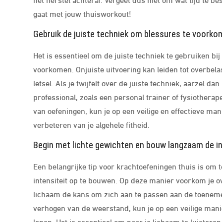
gaat met jouw thuisworkout!
Gebruik de juiste techniek om blessures te voorkom
Het is essentieel om de juiste techniek te gebruiken bi
voorkomen. Onjuiste uitvoering kan leiden tot overbela
letsel. Als je twijfelt over de juiste techniek, aarzel d
professional, zoals een personal trainer of fysiothera
van oefeningen, kun je op een veilige en effectieve m
verbeteren van je algehele fitheid.
Begin met lichte gewichten en bouw langzaam de i
Een belangrijke tip voor krachtoefeningen thuis is om
intensiteit op te bouwen. Op deze manier voorkom je ov
lichaam de kans om zich aan te passen aan de toenemen
verhogen van de weerstand, kun je op een veilige ma
lopen. Het is essentieel om naar je lichaam te luisteren 