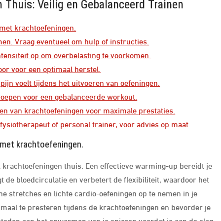
n Thuis: Veilig en Gebalanceerd Trainen
 met krachtoefeningen.
en. Vraag eventueel om hulp of instructies.
tensiteit op om overbelasting te voorkomen.
or voor een optimaal herstel.
 pijn voelt tijdens het uitvoeren van oefeningen.
groepen voor een gebalanceerde workout.
ren van krachtoefeningen voor maximale prestaties.
fysiotherapeut of personal trainer, voor advies op maat.
 met krachtoefeningen.
krachtoefeningen thuis. Een effectieve warming-up bereidt je
de bloedcirculatie en verbetert de flexibiliteit, waardoor het
 stretches en lichte cardio-oefeningen op te nemen in je
imaal te presteren tijdens de krachtoefeningen en bevorder je
besteden aan het opwarmen van je spieren voordat je aan de slag