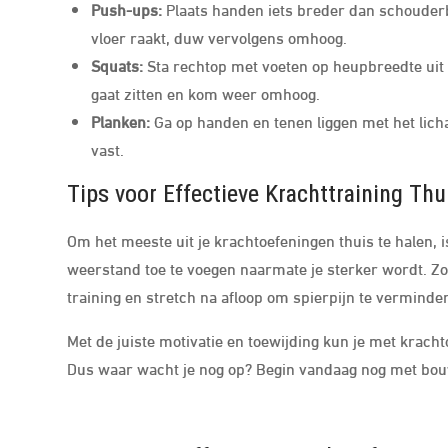
Push-ups:
Plaats handen iets breder dan schouderb
vloer raakt, duw vervolgens omhoog.
Squats:
Sta rechtop met voeten op heupbreedte uit e
gaat zitten en kom weer omhoog.
Planken:
Ga op handen en tenen liggen met het licha
vast.
Tips voor Effectieve Krachttraining Thu
Om het meeste uit je krachtoefeningen thuis te halen, i
weerstand toe te voegen naarmate je sterker wordt. 
training en stretch na afloop om spierpijn te verminde
Met de juiste motivatie en toewijding kun je met krac
Dus waar wacht je nog op? Begin vandaag nog met bouw