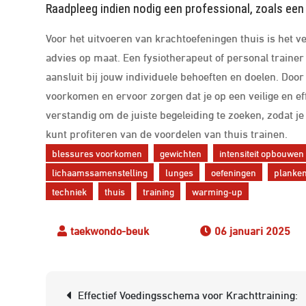
Raadpleeg indien nodig een professional, zoals een
Voor het uitvoeren van krachtoefeningen thuis is het v
advies op maat. Een fysiotherapeut of personal traine
aansluit bij jouw individuele behoeften en doelen. Door
voorkomen en ervoor zorgen dat je op een veilige en eff
verstandig om de juiste begeleiding te zoeken, zodat j
kunt profiteren van de voordelen van thuis trainen.
blessures voorkomen
gewichten
intensiteit opbouwen
lichaamssamenstelling
lunges
oefeningen
planke
techniek
thuis
training
warming-up
06 januari 2025
Berichtnavigatie
Effectief Voedingsschema voor Krachttraining: