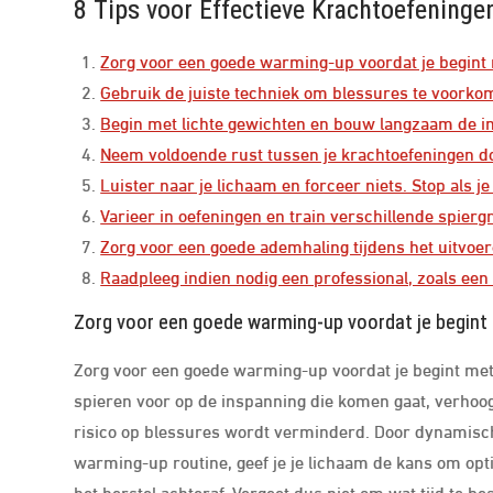
8 Tips voor Effectieve Krachtoefeninge
Zorg voor een goede warming-up voordat je begint
Gebruik de juiste techniek om blessures te voorkom
Begin met lichte gewichten en bouw langzaam de in
Neem voldoende rust tussen je krachtoefeningen do
Luister naar je lichaam en forceer niets. Stop als je
Varieer in oefeningen en train verschillende spier
Zorg voor een goede ademhaling tijdens het uitvoe
Raadpleeg indien nodig een professional, zoals een 
Zorg voor een goede warming-up voordat je begint
Zorg voor een goede warming-up voordat je begint met 
spieren voor op de inspanning die komen gaat, verhoogt 
risico op blessures wordt verminderd. Door dynamische
warming-up routine, geef je je lichaam de kans om opt
het herstel achteraf. Vergeet dus niet om wat tijd te 