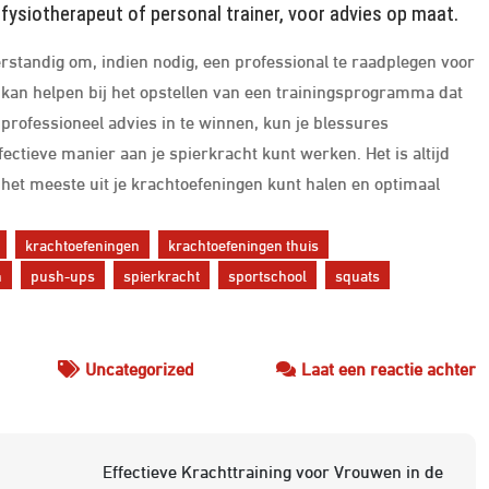
 fysiotherapeut of personal trainer, voor advies op maat.
erstandig om, indien nodig, een professional te raadplegen voor
r kan helpen bij het opstellen van een trainingsprogramma dat
 professioneel advies in te winnen, kun je blessures
ectieve manier aan je spierkracht kunt werken. Het is altijd
e het meeste uit je krachtoefeningen kunt halen en optimaal
krachtoefeningen
krachtoefeningen thuis
n
push-ups
spierkracht
sportschool
squats
o
Uncategorized
Laat een reactie achter
E
K
T
Effectieve Krachttraining voor Vrouwen in de
B