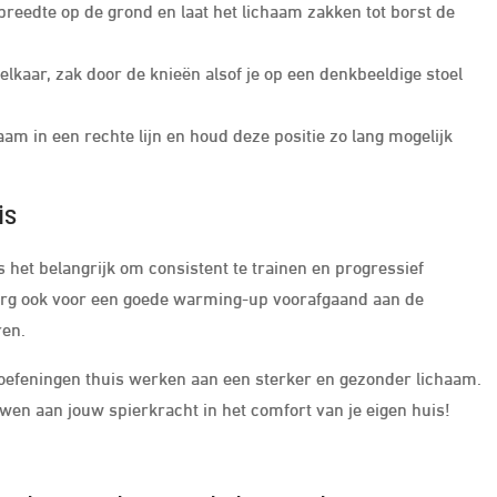
reedte op de grond en laat het lichaam zakken tot borst de
lkaar, zak door de knieën alsof je op een denkbeeldige stoel
am in een rechte lijn en houd deze positie zo lang mogelijk
is
s het belangrijk om consistent te trainen en progressief
Zorg ook voor een goede warming-up voorafgaand aan de
ren.
htoefeningen thuis werken aan een sterker en gezonder lichaam.
en aan jouw spierkracht in het comfort van je eigen huis!