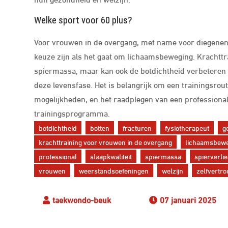
Welke sport voor 60 plus?
Voor vrouwen in de overgang, met name voor diegenen 
keuze zijn als het gaat om lichaamsbeweging. Krachttr
spiermassa, maar kan ook de botdichtheid verbeteren 
deze levensfase. Het is belangrijk om een trainingsrout
mogelijkheden, en het raadplegen van een professional k
trainingsprogramma.
botdichtheid
botten
fracturen
fysiotherapeut
g
krachttraining voor vrouwen in de overgang
lichaamsbew
professional
slaapkwaliteit
spiermassa
spierverli
vrouwen
weerstandsoefeningen
welzijn
zelfvertr
07 januari 2025