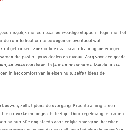
 goed mogelijk met een paar eenvoudige stappen. Begin met het
doende ruimte hebt om te bewegen en eventueel wat
kunt gebruiken. Zoek online naar krachttrainingsoefeningen
e samen die past bij jouw doelen en niveau. Zorg voor een goede
, en wees consistent in je trainingsschema. Met de juiste
doen in het comfort van je eigen huis, zelfs tijdens de
e bouwen, zelfs tijdens de overgang. Krachttraining is een
 te ontwikkelen, ongeacht leeftijd. Door regelmatig te trainen
n na hun 50e nog steeds aanzienlijke spiergroei bereiken.
gsprogramma te volgen dat past bij jouw individuele behoeften