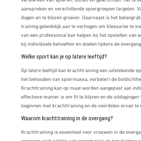
aanspreken en verschillende spiergroepen targeten. Vari
dagen en te blijven groeien. Daarnaast is het belangrijk
training geleidelijk aan te verhogen om blessures te v
van een professional kan helpen bij het opstellen van
bij individuele behoeften en doelen tijdens de overgang
Welke sport kan je op latere leeftijd?
Op latere leeftijd kan krachttraining een uitstekende sp
het behouden van spiermassa, verbetert de botdichthei
Krachttraining kan op maat worden aangepast aan indiv
effectieve manier is om fit te blijven en de uitdagingen
beginnen met krachttraining en de voordelen ervan te e
Waarom krachttraining in de overgang?
Krachttraining is essentieel voor vrouwen in de overg
vrouwen vaak verlies van spiermassa en een tragere s