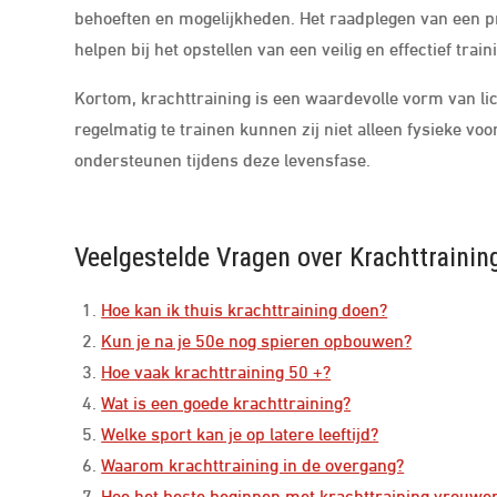
behoeften en mogelijkheden. Het raadplegen van een pro
helpen bij het opstellen van een veilig en effectief tr
Kortom, krachttraining is een waardevolle vorm van 
regelmatig te trainen kunnen zij niet alleen fysieke v
ondersteunen tijdens deze levensfase.
Veelgestelde Vragen over Krachttraini
Hoe kan ik thuis krachttraining doen?
Kun je na je 50e nog spieren opbouwen?
Hoe vaak krachttraining 50 +?
Wat is een goede krachttraining?
Welke sport kan je op latere leeftijd?
Waarom krachttraining in de overgang?
Hoe het beste beginnen met krachttraining vrouwe