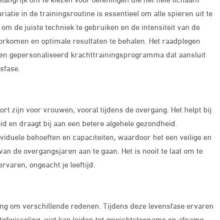
atie in de trainingsroutine is essentieel om alle spieren uit te
 om de juiste techniek te gebruiken en de intensiteit van de
oorkomen en optimale resultaten te behalen. Het raadplegen
 een gepersonaliseerd krachttrainingsprogramma dat aansluit
sfase.
ort zijn voor vrouwen, vooral tijdens de overgang. Het helpt bij
d en draagt bij aan een betere algehele gezondheid.
iduele behoeften en capaciteiten, waardoor het een veilige en
 van de overgangsjaren aan te gaan. Het is nooit te laat om te
rvaren, ongeacht je leeftijd.
ang om verschillende redenen. Tijdens deze levensfase ervaren
tofwisseling, wat kan leiden tot gewichtstoename en afname