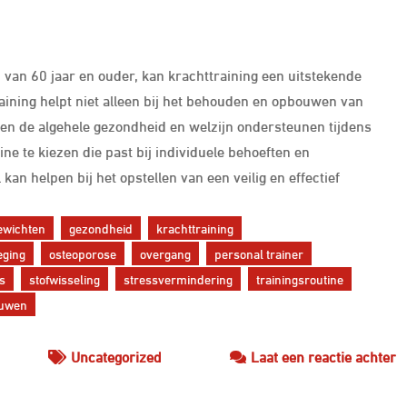
van 60 jaar en ouder, kan krachttraining een uitstekende
aining helpt niet alleen bij het behouden en opbouwen van
en de algehele gezondheid en welzijn ondersteunen tijdens
ine te kiezen die past bij individuele behoeften en
an helpen bij het opstellen van een veilig en effectief
ewichten
gezondheid
krachttraining
eging
osteoporose
overgang
personal trainer
es
stofwisseling
stressvermindering
trainingsroutine
ouwen
o
Uncategorized
Laat een reactie achter
E
K