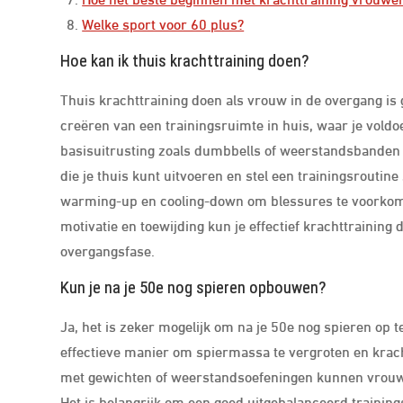
Welke sport voor 60 plus?
Hoe kan ik thuis krachttraining doen?
Thuis krachttraining doen als vrouw in de overgang is
creëren van een trainingsruimte in huis, waar je vol
basisuitrusting zoals dumbbells of weerstandsbanden 
die je thuis kunt uitvoeren en stel een trainingsroutin
warming-up en cooling-down om blessures te voorkomen
motivatie en toewijding kun je effectief krachttraining 
overgangsfase.
Kun je na je 50e nog spieren opbouwen?
Ja, het is zeker mogelijk om na je 50e nog spieren op t
effectieve manier om spiermassa te vergroten en kracht
met gewichten of weerstandsoefeningen kunnen vrouwe
Het is belangrijk om een goed uitgebalanceerd trainin