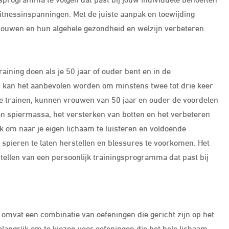
 fitnessinspanningen. Met de juiste aanpak en toewijding
ouwen en hun algehele gezondheid en welzijn verbeteren.
raining doen als je 50 jaar of ouder bent en in de
ep kan het aanbevolen worden om minstens twee tot drie keer
te trainen, kunnen vrouwen van 50 jaar en ouder de voordelen
an spiermassa, het versterken van botten en het verbeteren
jk om naar je eigen lichaam te luisteren en voldoende
 spieren te laten herstellen en blessures te voorkomen. Het
tellen van een persoonlijk trainingsprogramma dat past bij
omvat een combinatie van oefeningen die gericht zijn op het
elangrijk om te kiezen voor oefeningen die het hele lichaam