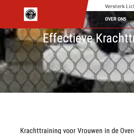
Ga
Versterk Li
naar
OVER ONS
de
inhoud
Effectieve Kracht
Krachttraining voor Vrouwen in de Ove