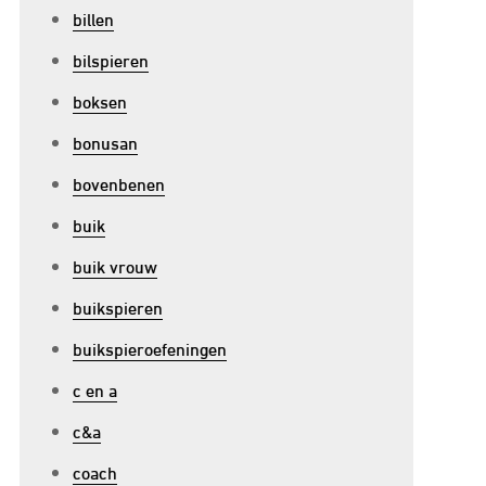
billen
bilspieren
boksen
bonusan
bovenbenen
buik
buik vrouw
buikspieren
buikspieroefeningen
c en a
p
c&a
ffectieve
coach
rachttraining