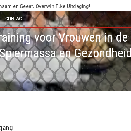
chaam en Geest, Overwin Elke Uitdaging!
CONTACT
training voor Vrouwen in d
Spiermassa en Gezondhei
rgang