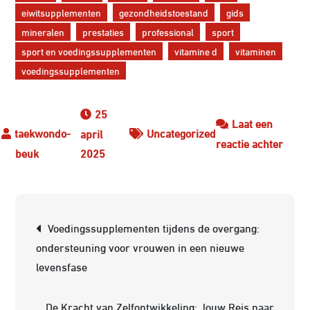
eiwitsupplementen
gezondheidstoestand
gids
mineralen
prestaties
professional
sport
sport en voedingssupplementen
vitamine d
vitaminen
voedingssupplementen
25
Laat een
Uncategorized
april
op
reactie achter
2025
Optim
Sport
met
Berichtnavigatie
Voed
Voedingssupplementen tijdens de overgang:
ondersteuning voor vrouwen in een nieuwe
levensfase
De Kracht van Zelfontwikkeling: Jouw Reis naar