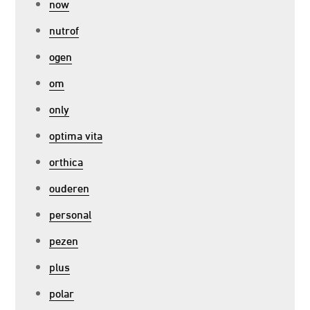
now
nutrof
ogen
om
only
optima vita
orthica
ouderen
personal
pezen
plus
polar