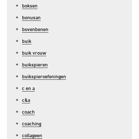
boksen
bonusan
bovenbenen
buik
buik vrouw
buikspieren
buikspieroefeningen
c en a
c&a
coach
coaching
collageen