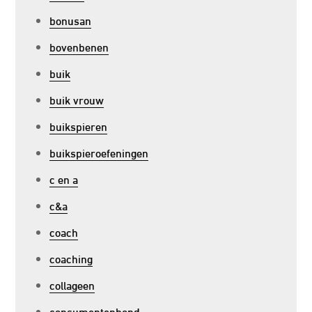
bonusan
bovenbenen
buik
buik vrouw
buikspieren
buikspieroefeningen
c en a
c&a
coach
coaching
collageen
consumentenbond