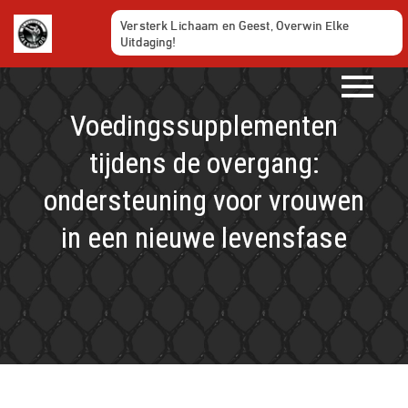
Ga
Versterk Lichaam en Geest, Overwin Elke
naar
Uitdaging!
de
inhoud
Voedingssupplementen
tijdens de overgang:
ondersteuning voor vrouwen
in een nieuwe levensfase