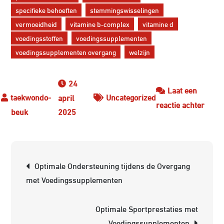
specifieke behoeften
stemmingswisselingen
vermoeidheid
vitamine b-complex
vitamine d
voedingsstoffen
voedingssupplementen
voedingssupplementen overgang
welzijn
24
Laat een
Uncategorized
april
op
reactie achter
2025
Voed
tijde
de
Berichtnavigatie
overg
Optimale Ondersteuning tijdens de Overgang
onder
met Voedingssupplementen
voor
vrou
Optimale Sportprestaties met
in
Voedingssupplementen