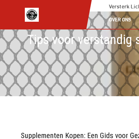
Ga
Versterk Li
naar
OVER ONS
de
inhoud
Tips voor verstandig
Supplementen Kopen: Een Gids voor Ge