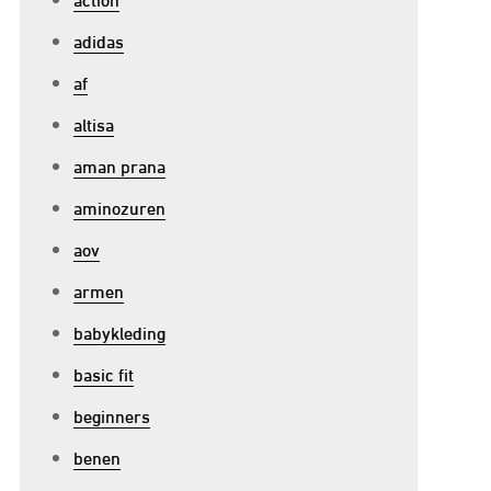
adidas
af
altisa
aman prana
aminozuren
aov
armen
babykleding
basic fit
beginners
benen