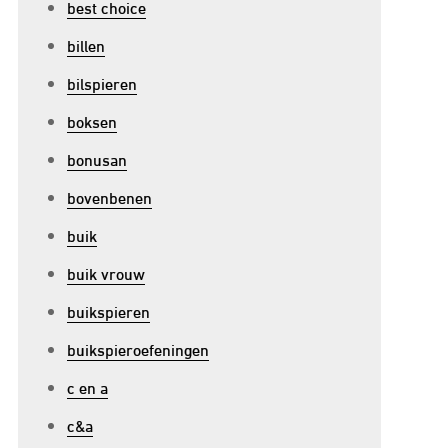
best choice
billen
bilspieren
boksen
bonusan
bovenbenen
buik
buik vrouw
buikspieren
buikspieroefeningen
c en a
c&a