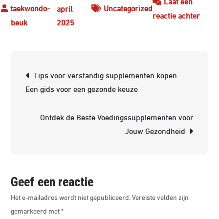
Laat een
Uncategorized
april
op
reactie achter
2025
Optim
Gezo
voor
Berichtnavigatie
Oude
Tips voor verstandig supplementen kopen:
Het
Een gids voor een gezonde keuze
Belan
van
Ontdek de Beste Voedingssupplementen voor
Voed
Jouw Gezondheid
Geef een reactie
Het e-mailadres wordt niet gepubliceerd.
Vereiste velden zijn
gemarkeerd met
*