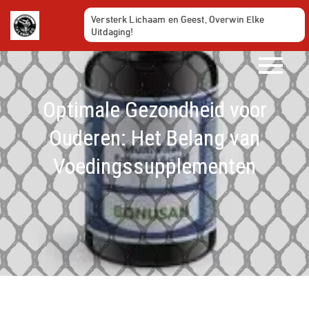
Ga
Versterk Lichaam en Geest, Overwin Elke
naar
Uitdaging!
de
inhoud
Optimale Gezondheid voor
Ouderen: Het Belang van
Voedingssupplementen