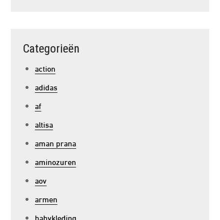
Categorieën
action
adidas
af
altisa
aman prana
aminozuren
aov
armen
babykleding