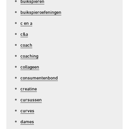
buikspieren
buikspieroefeningen
c en a
c&a
coach
coaching
collageen
consumentenbond
creatine
cursussen
curves
dames